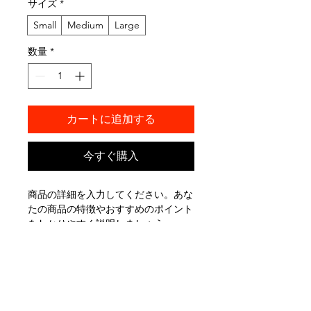
サイズ
*
Small
Medium
Large
数量
*
カートに追加する
今すぐ購入
商品の詳細を入力してください。あな
たの商品の特徴やおすすめのポイント
をわかりやすく説明しましょう。
商品情報
商品の詳細を入力してください。サイ
返品・返金ポリシー
ズ、素材、取扱説明に加え、商品の特