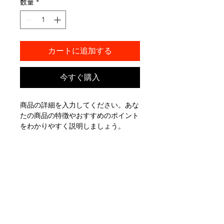
数量
*
カートに追加する
今すぐ購入
商品の詳細を入力してください。あな
たの商品の特徴やおすすめのポイント
をわかりやすく説明しましょう。
商品情報
商品の詳細を入力してください。サイ
返品・返金ポリシー
ズ、素材、取扱説明に加え、商品の特
徴やおすすめのポイントなどを説明し
返品・返金ポリシーを入力してくださ
ましょう。
商品の配送について
い。顧客が商品に満足しなかった場合
や、不備があった場合に行う手続きの