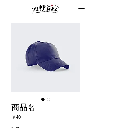
商品名
価
￥40
格