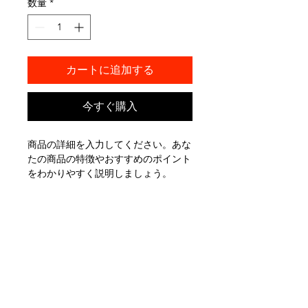
数量
*
カートに追加する
今すぐ購入
商品の詳細を入力してください。あな
たの商品の特徴やおすすめのポイント
をわかりやすく説明しましょう。
商品情報
商品の詳細を入力してください。サイ
返品・返金ポリシー
ズ、素材、取扱説明に加え、商品の特
徴やおすすめのポイントなどを説明し
返品・返金ポリシーを入力してくださ
ましょう。
商品の配送について
い。顧客が商品に満足しなかった場合
や、不備があった場合に行う手続きの