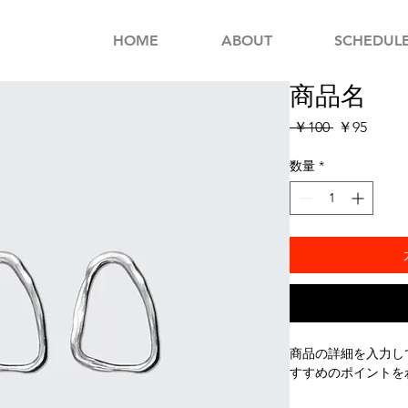
HOME
ABOUT
SCHEDUL
商品名
通
セ
 ￥100 
￥95
常
ー
価
ル
数量
*
格
価
格
商品の詳細を入力し
すすめのポイントを