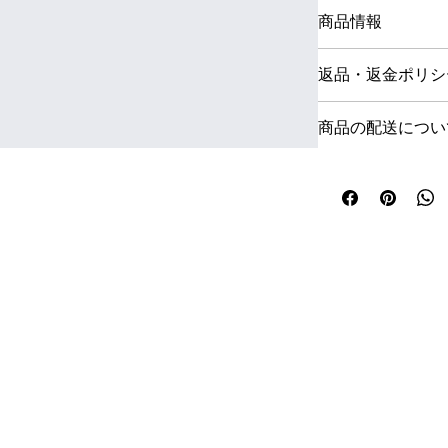
商品情報
商品の詳細を入力し
返品・返金ポリシ
に加え、商品の特徴
しょう。
返品・返金ポリシー
商品の配送につい
足しなかった場合や
順などを説明しまし
配送地域、料金、所
らの信頼を獲得し、
る情報を入力してく
す。
顧客からの信頼を獲
けます。
© 2025 by 22igamon