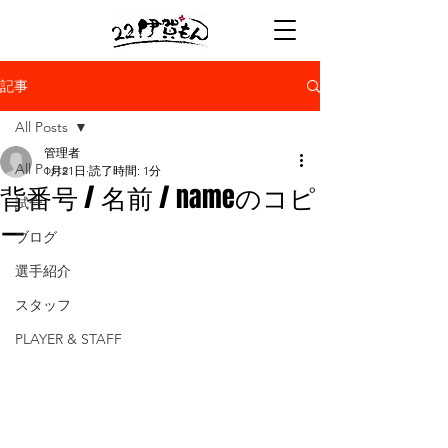
記事
All Posts
管理者
All Posts
1月21日
読了時間: 1分
背番号 / 名前 / nameのコピ
試合
ー
ブログ
選手紹介
スタッフ
PLAYER & STAFF