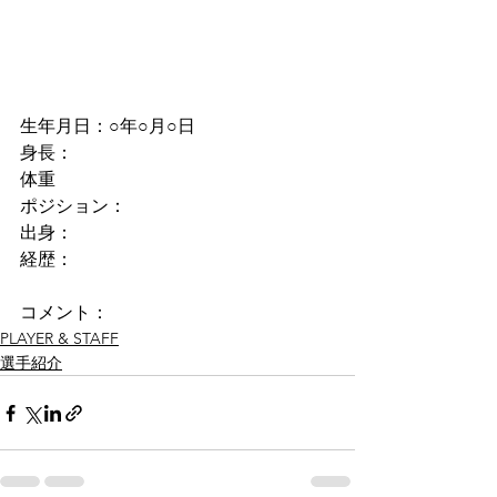
生年月日：○年○月○日
身長：
体重
ポジション：
出身：
経歴：
コメント：
PLAYER & STAFF
選手紹介