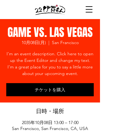
GAME VS. LAS VEGAS
10月08日(月)
  |  
San Francisco
I’m an event description. Click here to open
up the Event Editor and change my text.
I’m a great place for you to say a little more
about your upcoming event.
チケットを購入
日時・場所
2035年10月08日 13:00 – 17:00
San Francisco, San Francisco, CA, USA