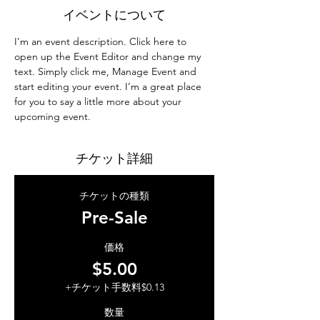
イベントについて
I’m an event description. Click here to 
open up the Event Editor and change my 
text. Simply click me, Manage Event and 
start editing your event. I’m a great place 
for you to say a little more about your 
upcoming event.
チケット詳細
チケットの種類
Pre-Sale
価格
$5.00
+チケット手数料$0.13
数量