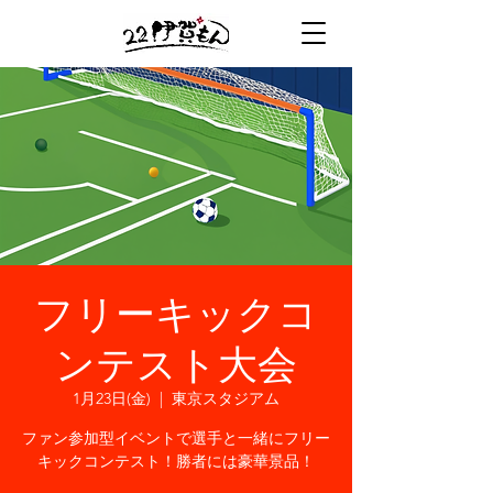
フリーキックコ
ンテスト大会
1月23日(金)
  |  
東京スタジアム
ファン参加型イベントで選手と一緒にフリー
キックコンテスト！勝者には豪華景品！