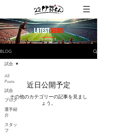
LATEST
NEWS
BLOG
試合
All
Posts
近日公開予定
試合
その他のカテゴリーの記事を見まし
ブログ
ょう。
選手紹
介
スタッ
© 2025 by 22igamon
フ